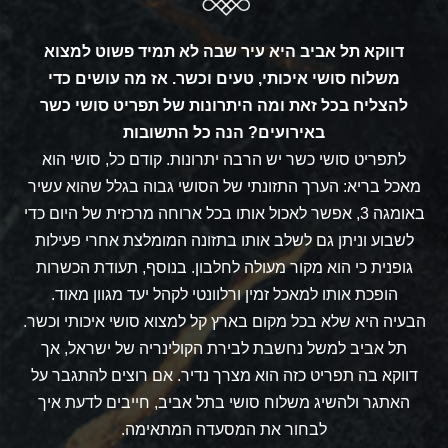
דווקא תל אביב היא עיר שבה לא תמיד פשוט למצוא
משלוח סושי איכותי, טעים וכשר. אז מה עושים כדי
להצליח בכל זאת ומה היתרונות של תפריט סושי כשר
באירועים? הנה כל התשובות
ל
תפריט סושי כשר
יש הרבה יתרונות. קודם כל, סושי הוא
מאכל בריא: הערך התזונתי של הסושי גבוה בגלל שהוא עשיר
באומגה 3, אפשר לאכול אותו בכל ארוחה מרכזית של היום כדי
לשבוע וניתן גם לשלב אותו בתזונה המומלצת אחרי פעילות
גופנית כי הוא מקור מעולה לחלבון. בנוסף, תעודת הכשרות
הופכת אותו למאכל זמין ורלוונטי לקהל יעד מגוון מאוד.
הבעיה היא שלא בכל מקום בארץ קל למצוא סושי איכותי וכשר.
תל אביב למשל נחשבת לבירת הקולינריה של ישראל, אך
דווקא בה תפריט כזה הוא מצרך נדיר. אם רוצים להתגבר על
האתגר ולהשיג משלוח סושי בתל אביב, חייבים לדעת איך
לבחור את המסעדה המתאימה.