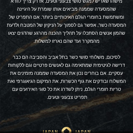
מישהו שאדיש למגש סושי צבעוני וטעים, אז רק צריך לוודא
שהמסעדה שממנה מביאים אותו שומרת על היגיינה
ומשתמשת בחומרי הגלם האיכותיים ביותר. אם התפריט של
המסעדה כשר, אפשר גם לסמוך על הניקיון של המטבח ולדעת
שהמון אנשים הסתכלו על תהליך ההכנה מהרגע שהדגים יצאו
מהמקרר ועד שהם נארזו למשלוח.
לסיכום, משלוחי סושי כשר בתל אביב והסביבה הם כבר
דרישה לגיטימית שמתאימה גם לאנשים פרטיים וגם ללקוחות
עסקיים. אם בוחרים נכון את המסעדה שממנה מזמינים את
המשלוח ובודקים את גוף הכשרות, את המיקום הגיאוגרפי ואת
טריות חומרי הגלם, ניתן לשדרג את כל סוגי האירועים עם
תפריט צבעוני וטעים.