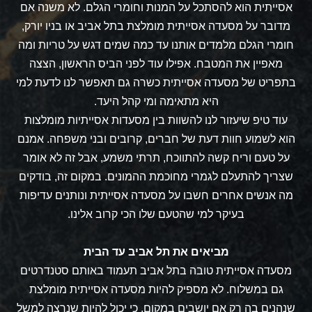
אסייתית הוא להסתכל על המנות וחומרי הגלם. לא משנה אם
מדובר על
מסעדה אסייתית מומלצת בתל אביב
או בניו יורק,
חומרי הגלם מלמדים אותנו עד כמה שמים דגש על טריות ומה
מאפיין את המטבח. אפילו עוד לפני הביס הראשון, הצצה
בתפריט של מסעדה אסייתית כשרה גם תאפשר לנו לדעת למי
היא מתאימה ומי קהל היעד.
עוד טיפ שיעזור לנו להשוות בין מסעדות אסייתיות מומלצות
הוא לשמוע חוות דעת של חברים, קרובים ובני משפחה. אמנם
על טעם וריח קשה להתווכח, תרתי משמע, אבל זה לא אומר
שצריך להתעלם לגמרי מחוכמת ההמונים. במקום זה, בודקים
מה אנשים אחרים חשבו על מסעדה אסייתית ונותנים עדיפות
בעיקר למי שהטעם שלו הכי קרוב אלינו.
מביאים את תל אביב עד הבית
מסעדה אסייתית טובה בתל אביב תעמוד באותם סטנדרטים
גם במשלוח. לא מספיק להיות מסעדה אסייתית מומלצת
שנהנים בה רק אם יושבים במקום, כי יכול להיות שנרצה למשל